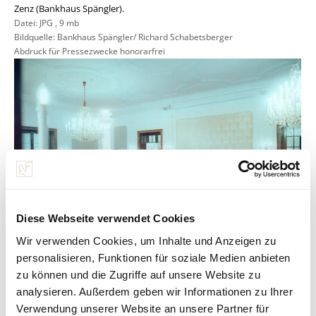
Zenz (Bankhaus Spängler).
Datei:
JPG
,
9 mb
Bildquelle: Bankhaus Spängler/ Richard Schabetsberger
Abdruck für Pressezwecke honorarfrei
Diese Webseite verwendet Cookies
Wir verwenden Cookies, um Inhalte und Anzeigen zu
personalisieren, Funktionen für soziale Medien anbieten
19. Forum Familienunternehmen
zu können und die Zugriffe auf unsere Website zu
Großes Interesse an den spannenden Diskussionen beim “Forum
Familienunternehmen”, zu dem das Salzburger Bankhaus Spängler
analysieren. Außerdem geben wir Informationen zu Ihrer
ins Kavalierhaus Klessheim lud.
Verwendung unserer Website an unsere Partner für