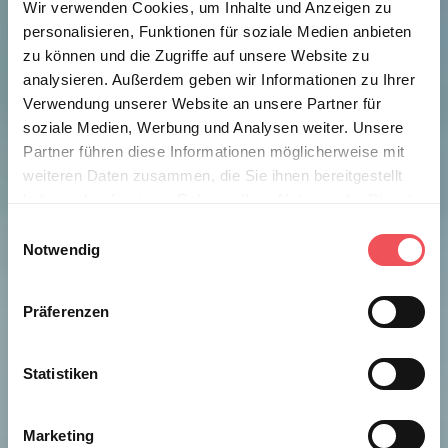
Wir verwenden Cookies, um Inhalte und Anzeigen zu
personalisieren, Funktionen für soziale Medien anbieten
zu können und die Zugriffe auf unsere Website zu
analysieren. Außerdem geben wir Informationen zu Ihrer
Verwendung unserer Website an unsere Partner für
soziale Medien, Werbung und Analysen weiter. Unsere
Partner führen diese Informationen möglicherweise mit
weiteren Daten zusammen, die Sie ihnen bereitgestellt
haben oder die sie im Rahmen Ihrer Nutzung der Dienste
gesammelt haben.
E
Notwendig
i
Hinweis auf die Verarbeitung Ihrer auf dieser Webseite
n
erhobenen Daten in den USA durch Google und YouTube:
w
Präferenzen
Mit dem Transatlantic Data Privacy Framework (TADPF)
i
besteht ein Angemessenheitsbeschluss der EU-
l
Kommission für die USA. Indem Sie auf "Alle Cookies
l
Statistiken
akzeptieren" klicken, willigen Sie ein, dass Ihre Daten in
i
den USA verarbeitet werden. Wenn Sie dies ablehnen,
g
Marketing
findet die zuvor beschriebene Übermittlung nicht statt.
u