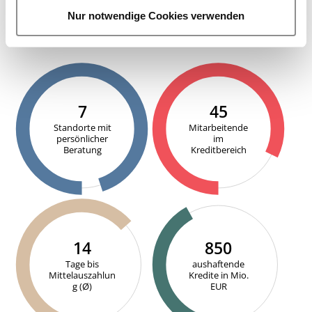
a
Nur notwendige Cookies verwenden
h
DER FINANZIERUNGSBEREICH IN ZAHLEN
l
7
45
Standorte mit
Mitarbeitende
persönlicher
im
Beratung
Kreditbereich
14
850
Tage bis
aushaftende
Mittelauszahlun
Kredite in Mio.
g (Ø)
EUR