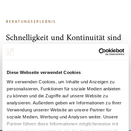
BERATUNGSERLEBNIS
Schnelligkeit und Kontinuität sind
für uns kein Widerspruch. Wir
nutzen unsere kurzen
Entscheidungswege und begleiten
Diese Webseite verwendet Cookies
Sie als langjähriger Partner.
Wir verwenden Cookies, um Inhalte und Anzeigen zu
personalisieren, Funktionen für soziale Medien anbieten
zu können und die Zugriffe auf unsere Website zu
Mag. Robert Keinprecht
analysieren. Außerdem geben wir Informationen zu Ihrer
Bereichsleitung Finanzierung
Verwendung unserer Website an unsere Partner für
soziale Medien, Werbung und Analysen weiter. Unsere
Partner führen diese Informationen möglicherweise mit
weiteren Daten zusammen, die Sie ihnen bereitgestellt