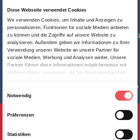
Diese Webseite verwendet Cookies
Kapitalmarktupdate
Wir verwenden Cookies, um Inhalte und Anzeigen zu
personalisieren, Funktionen für soziale Medien anbieten
zu können und die Zugriffe auf unsere Website zu
März 2026
Februar 20
analysieren. Außerdem geben wir Informationen zu Ihrer
Verwendung unserer Website an unsere Partner für
soziale Medien, Werbung und Analysen weiter. Unsere
Partner führen diese Informationen möglicherweise mit
Spängler Talk
weiteren Daten zusammen, die Sie ihnen bereitgestellt
haben oder die sie im Rahmen Ihrer Nutzung der Dienste
Dr. Andreas Kaufmann
Dr. Kristi
gesammelt haben.
E
Notwendig
i
Hinweis auf die Verarbeitung Ihrer auf dieser Webseite
n
erhobenen Daten in den USA durch Google und YouTube:
Zum Start springen
w
Präferenzen
Mit dem Transatlantic Data Privacy Framework (TADPF)
i
besteht ein Angemessenheitsbeschluss der EU-
l
Kommission für die USA. Indem Sie auf "Alle Cookies
l
Statistiken
akzeptieren" klicken, willigen Sie ein, dass Ihre Daten in