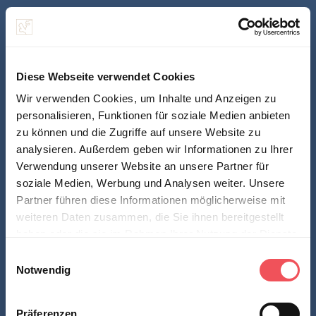
Diese Webseite verwendet Cookies
Wir verwenden Cookies, um Inhalte und Anzeigen zu
personalisieren, Funktionen für soziale Medien anbieten
zu können und die Zugriffe auf unsere Website zu
analysieren. Außerdem geben wir Informationen zu Ihrer
Verwendung unserer Website an unsere Partner für
soziale Medien, Werbung und Analysen weiter. Unsere
Partner führen diese Informationen möglicherweise mit
weiteren Daten zusammen, die Sie ihnen bereitgestellt
haben oder die sie im Rahmen Ihrer Nutzung der Dienste
gesammelt haben.
E
Notwendig
i
Hinweis auf die Verarbeitung Ihrer auf dieser Webseite
n
erhobenen Daten in den USA durch Google und YouTube:
w
Präferenzen