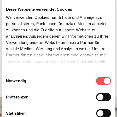
oder Neuausstattung einer Praxis oder Kanzlei? Ein
Investitionskredit ermöglicht Ihnen die Finanzierung von
Diese Webseite verwendet Cookies
langfristigen Anlagegütern.
Wir verwenden Cookies, um Inhalte und Anzeigen zu
personalisieren, Funktionen für soziale Medien anbieten
Wir finanzieren Ihre Investitionspläne wie
zu können und die Zugriffe auf unsere Website zu
Kauf von Unternehmen oder
analysieren. Außerdem geben wir Informationen zu Ihrer
Unternehmensanteilen
Verwendung unserer Website an unsere Partner für
soziale Medien, Werbung und Analysen weiter. Unsere
Beschaffung von Anlagegütern
Partner führen diese Informationen möglicherweise mit
Übernahme und Ausstattung von Praxen oder
weiteren Daten zusammen, die Sie ihnen bereitgestellt
Kanzleien
haben oder die sie im Rahmen Ihrer Nutzung der Dienste
Ab einem Finanzierungsvolumen von 500.000
gesammelt haben.
E
EUR
Notwendig
i
Hinweis auf die Verarbeitung Ihrer auf dieser Webseite
n
erhobenen Daten in den USA durch Google und YouTube:
w
Präferenzen
Mit dem Transatlantic Data Privacy Framework (TADPF)
i
besteht ein Angemessenheitsbeschluss der EU-
l
Kommission für die USA. Indem Sie auf "Alle Cookies
l
Statistiken