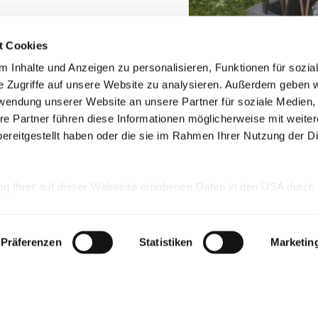
t Cookies
 Inhalte und Anzeigen zu personalisieren, Funktionen für sozia
e Zugriffe auf unsere Website zu analysieren. Außerdem geben w
rwendung unserer Website an unsere Partner für soziale Medien
re Partner führen diese Informationen möglicherweise mit weite
ereitgestellt haben oder die sie im Rahmen Ihrer Nutzung der D
ung Ihrer auf dieser Webseite erhobenen Daten in den USA durch
lantic Data Privacy Framework (TADPF) besteht ein
 der EU-Kommission für die USA. Indem Sie auf "Alle Cookies 
 dass Ihre Daten in den USA verarbeitet werden. Wenn Sie dies abl
Präferenzen
Statistiken
Marketin
rmittlung nicht statt. Weitere Informationen sind in
g
und im
Impressum
abrufbar.