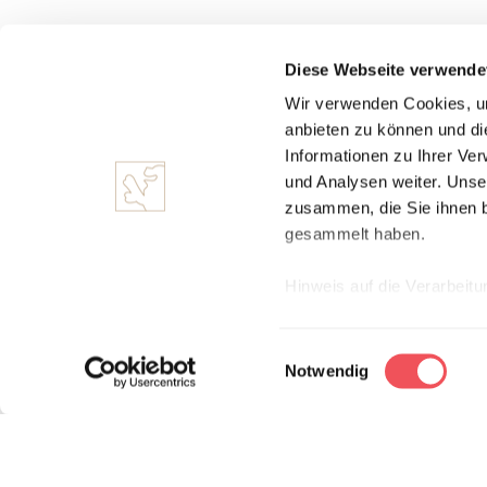
Diese Webseite verwende
Wir verwenden Cookies, um
anbieten zu können und di
Informationen zu Ihrer Ve
und Analysen weiter. Unse
zusammen, die Sie ihnen b
gesammelt haben.
Hinweis auf die Verarbeit
YouTube: Mit dem Transat
Angemessenheitsbeschluss
E
klicken, willigen Sie ein,
Notwendig
i
die zuvor beschriebene Übe
n
der
Datenschutzerklärun
w
i