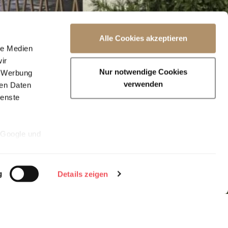
Alle Cookies akzeptieren
le Medien
ir
Nur notwendige Cookies
, Werbung
verwenden
ren Daten
ienste
 Google und
akzeptieren"
ehnen, findet
g
Details zeigen