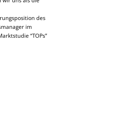
wir uns als die
hrungsposition des
nsmanager im
Marktstudie “TOPs”