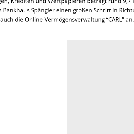
en, Krediten und Wertpapieren beträgt rund 9,7 M
s Bankhaus Spängler einen großen Schritt in Richt
 auch die Online-Vermögensverwaltung “CARL” an.