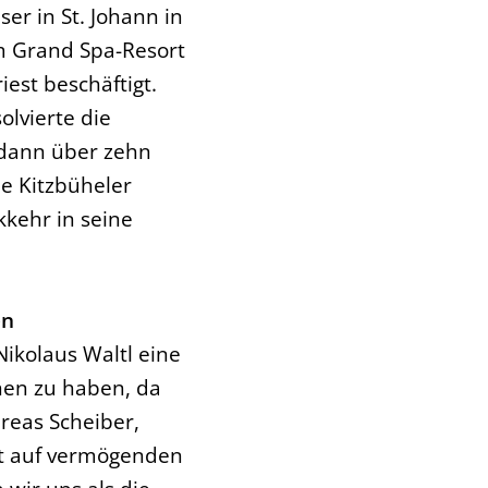
er in St. Johann in
im Grand Spa-Resort
iest beschäftigt.
lvierte die
 dann über zehn
ie Kitzbüheler
kkehr in seine
en
Nikolaus Waltl eine
nen zu haben, da
reas Scheiber,
egt auf vermögenden