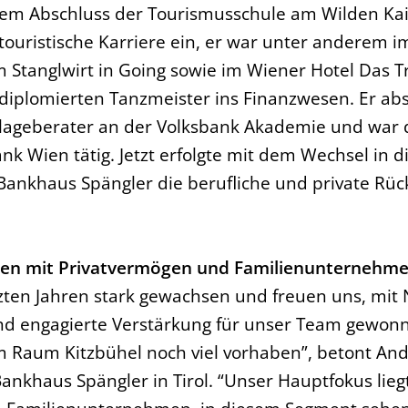
dem Abschluss der Tourismusschule am Wilden Kais
 touristische Karriere ein, er war unter anderem 
m Stanglwirt in Going sowie im Wiener Hotel Das Tr
diplomierten Tanzmeister ins Finanzwesen. Er abso
lageberater an der Volksbank Akademie und war
ank Wien tätig. Jetzt erfolgte mit dem Wechsel in d
Bankhaus Spängler die berufliche und private Rüc
nen mit Privatvermögen und Familienunternehm
tzten Jahren stark gewachsen und freuen uns, mit 
und engagierte Verstärkung für unser Team gewon
m Raum Kitzbühel noch viel vorhaben”, betont And
Bankhaus Spängler in Tirol. “Unser Hauptfokus li