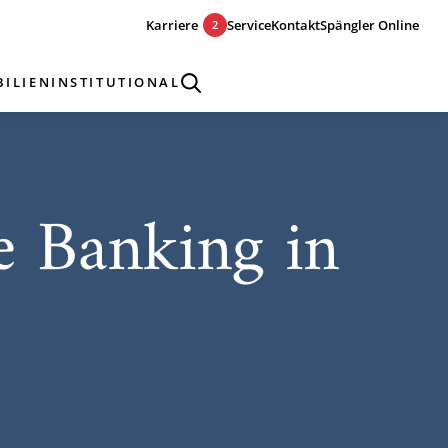
Karriere
Service
Kontakt
Spängler Online
2
ILIEN
INSTITUTIONAL
te Banking in