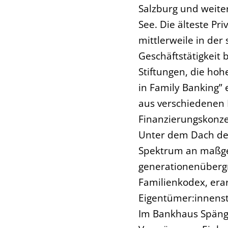
Salzburg und weiter
See. Die älteste Pr
mittlerweile in der
Geschäftstätigkeit
Stiftungen, die ho
in Family Banking”
aus verschiedenen 
Finanzierungskonz
Unter dem Dach de
Spektrum an maßges
generationenübergr
Familienkodex, era
Eigentümer:innenst
Im Bankhaus Spängle