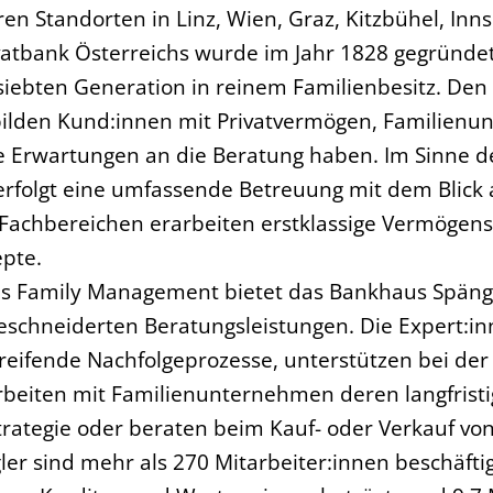
en Standorten in Linz, Wien, Graz, Kitzbühel, Inn
ivatbank Österreichs wurde im Jahr 1828 gegründet
 siebten Generation in reinem Familienbesitz. Den
 bilden Kund:innen mit Privatvermögen, Familien
he Erwartungen an die Beratung haben. Im Sinne d
 erfolgt eine umfassende Betreuung mit dem Blick
Fachbereichen erarbeiten erstklassige Vermögens
epte.
s Family Management bietet das Bankhaus Spängl
chneiderten Beratungsleistungen. Die Expert:in
eifende Nachfolgeprozesse, unterstützen bei der
rbeiten mit Familienunternehmen deren langfrist
rategie oder beraten beim Kauf- oder Verkauf v
r sind mehr als 270 Mitarbeiter:innen beschäftig