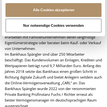
a
eine hohe Expertise in der Beratung gelegt.
u
Unter dem Dach des Family Management bietet das
Alle Cookies akzeptieren
s
Bankhaus Spängler ein besonderes Spektrum an
w
maßgeschneiderten Beratungsleistungen. Die Experten
a
begleiten generationenübergreifende Nachfolgeprozesse,
Nur notwendige Cookies verwenden
h
unterstützen bei der Entwicklung eines Familienkodex,
l
erarbeiten mit Familienunternehmen deren langfristige
Eigentümerstrategie oder beraten beim Kauf- oder Verkauf
von Unternehmen.
Im Bankhaus Spängler sind über 250 Mitarbeiter
beschäftigt. Das Kundenvolumen an Einlagen, Krediten und
Wertpapieren beträgt rund 9,7 Milliarden Euro. Anfang des
Jahres 2018 setzte das Bankhaus einen großen Schritt in
Richtung digitale Zukunft und bietet Anlegern seitdem auch
die Online-Vermögensverwaltung „CARL“ an. Das
Bankhaus Spängler wurde 2022 von der renommierten
Private Banking Prüfinstanz Fuchs / Richter erneut als
bester Vermögensmanager im deutschsprachigen Raum
ausgezeichnet.