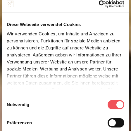
Diese Webseite verwendet Cookies
Wir verwenden Cookies, um Inhalte und Anzeigen zu
personalisieren, Funktionen für soziale Medien anbieten
zu können und die Zugriffe auf unsere Website zu
analysieren. Außerdem geben wir Informationen zu Ihrer
Verwendung unserer Website an unsere Partner für
soziale Medien, Werbung und Analysen weiter. Unsere
Partner führen diese Informationen möglicherweise mit
weiteren Daten zusammen, die Sie ihnen bereitgestellt
haben oder die sie im Rahmen Ihrer Nutzung der Dienste
gesammelt haben.
E
Notwendig
i
Hinweis auf die Verarbeitung Ihrer auf dieser Webseite
n
erhobenen Daten in den USA durch Google und YouTube:
w
Präferenzen
Mit dem Transatlantic Data Privacy Framework (TADPF)
i