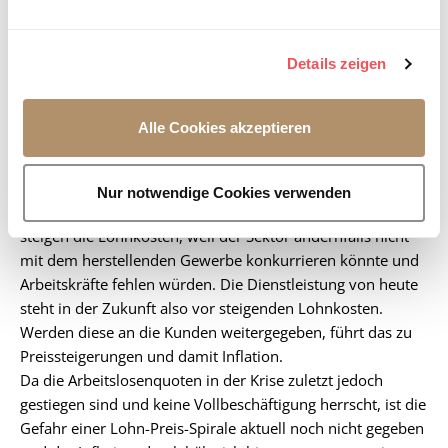
Weitere Informationen sind in
n
historisch betrachtet – eine hohe Schwankungsbreite auf.
der
Datenschutzerklärung
und im
Impressum
abrufbar.
g
Ein wichtiger Faktor für die Inflationsentwicklung kann
Details zeigen
s
hingegen die Preisentwicklung bei
Dienstleistungen
sein.
a
In diesem Bereich ist das Produktivitätswachstum
u
üblicherweise beschränkt. So kann ein Frisör in einer
Alle Cookies akzeptieren
s
bestimmten Arbeitszeit nur eine gewisse Anzahl an Kunden
w
bedienen. Besondere technische Fortschritte führen hier zu
a
keiner übermäßig steigenden Produktivität – und das trifft
Nur notwendige Cookies verwenden
h
in den meisten Dienstleistungsbereichen zu. Gleichzeitig
l
steigen die Lohnkosten, weil der Sektor andernfalls nicht
mit dem herstellenden Gewerbe konkurrieren könnte und
Arbeitskräfte fehlen würden. Die Dienstleistung von heute
steht in der Zukunft also vor steigenden Lohnkosten.
Werden diese an die Kunden weitergegeben, führt das zu
Preissteigerungen und damit Inflation.
Da die Arbeitslosenquoten in der Krise zuletzt jedoch
gestiegen sind und keine Vollbeschäftigung herrscht, ist die
Gefahr einer Lohn-Preis-Spirale aktuell noch nicht gegeben