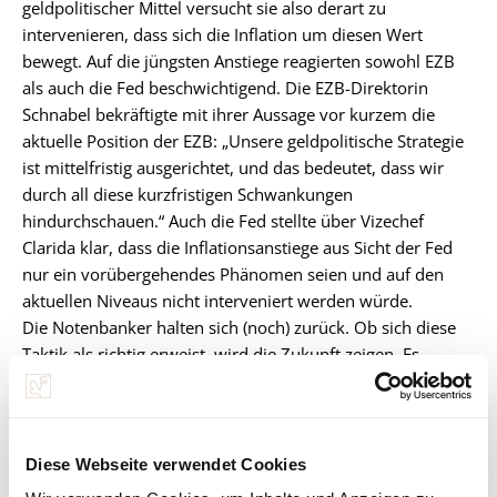
geldpolitischer Mittel versucht sie also derart zu
intervenieren, dass sich die Inflation um diesen Wert
bewegt. Auf die jüngsten Anstiege reagierten sowohl EZB
als auch die Fed beschwichtigend. Die EZB-Direktorin
Schnabel bekräftigte mit ihrer Aussage vor kurzem die
aktuelle Position der EZB: „Unsere geldpolitische Strategie
ist mittelfristig ausgerichtet, und das bedeutet, dass wir
durch all diese kurzfristigen Schwankungen
hindurchschauen.“ Auch die Fed stellte über Vizechef
Clarida klar, dass die Inflationsanstiege aus Sicht der Fed
nur ein vorübergehendes Phänomen seien und auf den
aktuellen Niveaus nicht interveniert werden würde.
Die Notenbanker halten sich (noch) zurück. Ob sich diese
Taktik als richtig erweist, wird die Zukunft zeigen. Es
besteht zugleich aber das Risiko, dass geldpolitische
Straffungen – in Form von Zinserhöhungen oder dem
Zurückfahren der Anleihenkaufprogramme – zu spät
erfolgen könnten. Denn die Inflation reagiert verzögert auf
Diese Webseite verwendet Cookies
die wirtschaftlichen Entwicklungen.