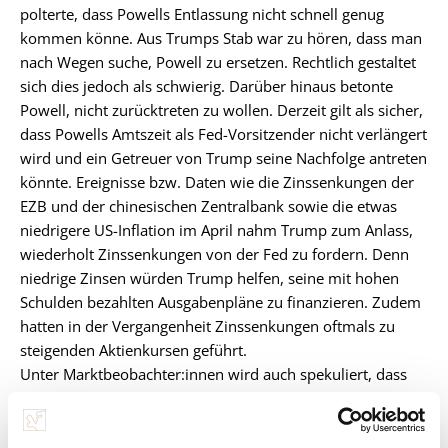
polterte, dass Powells Entlassung nicht schnell genug
kommen könne. Aus Trumps Stab war zu hören, dass man
nach Wegen suche, Powell zu ersetzen. Rechtlich gestaltet
sich dies jedoch als schwierig. Darüber hinaus betonte
Powell, nicht zurücktreten zu wollen. Derzeit gilt als sicher,
dass Powells Amtszeit als Fed-Vorsitzender nicht verlängert
wird und ein Getreuer von Trump seine Nachfolge antreten
könnte. Ereignisse bzw. Daten wie die Zinssenkungen der
EZB und der chinesischen Zentralbank sowie die etwas
niedrigere US-Inflation im April nahm Trump zum Anlass,
wiederholt Zinssenkungen von der Fed zu fordern. Denn
niedrige Zinsen würden Trump helfen, seine mit hohen
Schulden bezahlten Ausgabenpläne zu finanzieren. Zudem
hatten in der Vergangenheit Zinssenkungen oftmals zu
steigenden Aktienkursen geführt.
Unter Marktbeobachter:innen wird auch spekuliert, dass
Trump Powell zum Sündenbock aufbauen will, um seine
verfehlte eigene Politik zu übertünchen. Denn vor allem
die aggressive Zollpolitik und das Chaos bei den