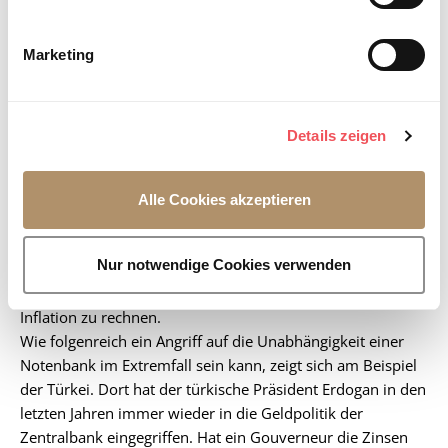
Unabhängigkeit. Die Unabhängigkeit einer Notenbank ist
akzeptieren" klicken, willigen Sie ein, dass Ihre Daten in
i
aber essenziell, um unter den Marktteilnehmer:innen
den USA verarbeitet werden. Wenn Sie dies ablehnen,
g
Vertrauen zu genießen und die geldpolitischen Ziele zu
Marketing
findet die zuvor beschriebene Übermittlung nicht statt.
u
erreichen.
Weitere Informationen sind in
n
der
Datenschutzerklärung
und im
Impressum
abrufbar.
g
Details zeigen
s
Unabhängigkeitsverlust der Fed hätte
a
schwerwiegende Folgen
u
Alle Cookies akzeptieren
s
w
Sollte es der US-Regierung tatsächlich gelingen, die Fed
a
Nur notwendige Cookies verwenden
gefügig zu machen, wäre mit einer zu lockeren Geldpolitik
h
und damit einhergehend einem deutlichen Anstieg der
l
Inflation zu rechnen.
Wie folgenreich ein Angriff auf die Unabhängigkeit einer
Notenbank im Extremfall sein kann, zeigt sich am Beispiel
der Türkei. Dort hat der türkische Präsident Erdogan in den
letzten Jahren immer wieder in die Geldpolitik der
Zentralbank eingegriffen. Hat ein Gouverneur die Zinsen