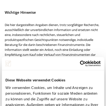
Wichtige Hinweise
Die hier dargestellten Angaben dienen, trotz sorgfältiger Recherche,
ausschließlich der unverbindlichen Information und ersetzen nicht
eine, insbesondere nach rechtlichen, steuerlichen und
produktspezifischen Gesichtspunkten notwendige, individuelle
Beratung für die darin beschriebenen Finanzinstrumente. Die
Information stellt weder ein Anbot, noch eine Einladung oder
Empfehlung zum Kauf oder Verkauf von Finanzinstrumenten dar
und dient insbesondere nicht als Ersatz für eine umfassende
Risikoaufklärung.
Die jeweils gültigen Bedingungen jedes Finanzproduktes und weitere
Informationen finden Sie unter www.spaengler.at bzw. beim
jeweiligen Produktanbieter. Für Detailauskünfte zu Risiken und
Diese Webseite verwendet Cookies
Kosten steht Ihnen Ihr persönlicher Berater im Bankhaus Spängler
Wir verwenden Cookies, um Inhalte und Anzeigen zu
gerne zur Verfügung. Die in diesem Dokument enthaltenen
personalisieren, Funktionen für soziale Medien anbieten
Informationen wurden sorgfältig erarbeitet und beruhen auf
zu können und die Zugriffe auf unsere Website zu
Quellen, die als zuverlässig erachtet werden.
Alle Informationen, Meinungen und Einschätzungen in diesem
analysieren. Außerdem geben wir Informationen zu Ihrer