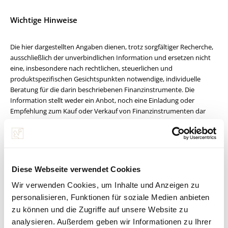
Wichtige Hinweise
Die hier dargestellten Angaben dienen, trotz sorgfältiger Recherche,
ausschließlich der unverbindlichen Information und ersetzen nicht
eine, insbesondere nach rechtlichen, steuerlichen und
produktspezifischen Gesichtspunkten notwendige, individuelle
Beratung für die darin beschriebenen Finanzinstrumente. Die
Information stellt weder ein Anbot, noch eine Einladung oder
Empfehlung zum Kauf oder Verkauf von Finanzinstrumenten dar
und dient insbesondere nicht als Ersatz für eine umfassende
Risikoaufklärung.
Die jeweils gültigen Bedingungen jedes Finanzproduktes und weitere
Informationen finden Sie unter www.spaengler.at bzw. beim
jeweiligen Produktanbieter. Für Detailauskünfte zu Risiken und
Diese Webseite verwendet Cookies
Kosten steht Ihnen Ihr persönlicher Berater im Bankhaus Spängler
Wir verwenden Cookies, um Inhalte und Anzeigen zu
gerne zur Verfügung. Die in diesem Dokument enthaltenen
Informationen wurden sorgfältig erarbeitet und beruhen auf
personalisieren, Funktionen für soziale Medien anbieten
Quellen, die als zuverlässig erachtet werden.
zu können und die Zugriffe auf unsere Website zu
Alle Informationen, Meinungen und Einschätzungen in diesem
analysieren. Außerdem geben wir Informationen zu Ihrer