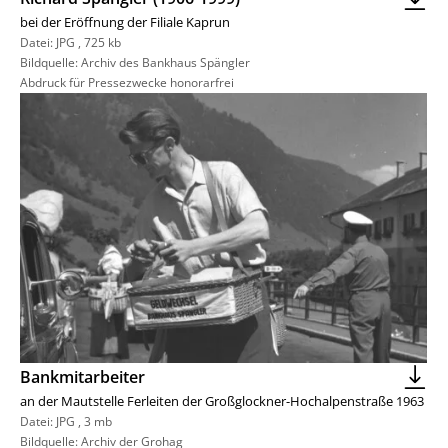
bei der Eröffnung der Filiale Kaprun
Datei:
JPG
,
725 kb
Bildquelle: Archiv des Bankhaus Spängler
Abdruck für Pressezwecke honorarfrei
Bankmitarbeiter
an der Mautstelle Ferleiten der Großglockner-Hochalpenstraße 1963
Datei:
JPG
,
3 mb
Bildquelle: Archiv der Grohag