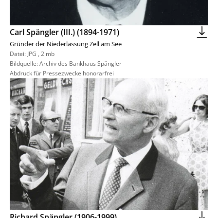
Carl Spängler (III.) (1894-1971)
Gründer der Niederlassung Zell am See
Datei:
JPG
,
2 mb
Bildquelle: Archiv des Bankhaus Spängler
Abdruck für Pressezwecke honorarfrei
Richard Spängler (1906-1999)