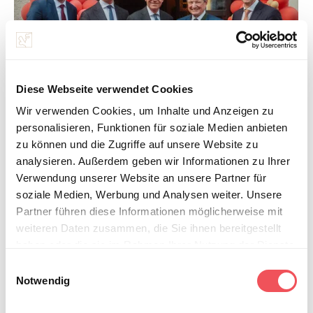
Diese Webseite verwendet Cookies
Wir verwenden Cookies, um Inhalte und Anzeigen zu
personalisieren, Funktionen für soziale Medien anbieten
Feierten das 100-jährige Bestehen
zu können und die Zugriffe auf unsere Website zu
Feierten 100 Jahre Niederlassung des Bankhaus Spängler in Zell am
analysieren. Außerdem geben wir Informationen zu Ihrer
See (v.l.): Regionalleiter Matthias Lassacher, Vorstandssprecher
Werner G. Zenz, Landeshauptmann Wilfried Haslauer, Heinrich
Verwendung unserer Website an unsere Partner für
Spängler und Vorstandsmitglied Nils Kottke.
soziale Medien, Werbung und Analysen weiter. Unsere
Datei:
JPG
,
3 mb
Partner führen diese Informationen möglicherweise mit
Bildquelle: Bankhaus Spängler
weiteren Daten zusammen, die Sie ihnen bereitgestellt
Abdruck für Pressezwecke honorarfrei
haben oder die sie im Rahmen Ihrer Nutzung der Dienste
gesammelt haben.
E
Notwendig
i
Hinweis auf die Verarbeitung Ihrer auf dieser Webseite
n
erhobenen Daten in den USA durch Google und YouTube: