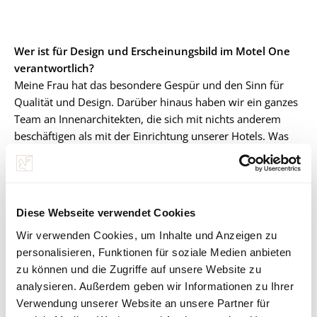
Wer ist für Design und Erscheinungsbild im Motel One
verantwortlich?
Meine Frau hat das besondere Gespür und den Sinn für
Qualität und Design. Darüber hinaus haben wir ein ganzes
Team an Innenarchitekten, die sich mit nichts anderem
beschäftigen als mit der Einrichtung unserer Hotels. Was
immer gleich bleibt, sind die Farben. Bei der
Innenarchitektur gehen wir jedoch sehr ins Detail, denn wir
lieben die Details. Das unterscheidet uns auch von anderen
Hotelketten, wo die Häuser gleich ausschauen. Bei uns
Diese Webseite verwendet Cookies
schaut kein Haus wie das andere aus. Jedes hat einen
Wir verwenden Cookies, um Inhalte und Anzeigen zu
eigenen Charakter. Man fühlt sich wie zuhause.
personalisieren, Funktionen für soziale Medien anbieten
zu können und die Zugriffe auf unsere Website zu
Welche Hotelgäste kommen zu Ihnen?
analysieren. Außerdem geben wir Informationen zu Ihrer
Wir haben einen sehr gesunden Mix an Hotelgästen. Astron
Verwendung unserer Website an unsere Partner für
war eine 4-Sterne-Kette, wo viele Tagungen stattfanden.