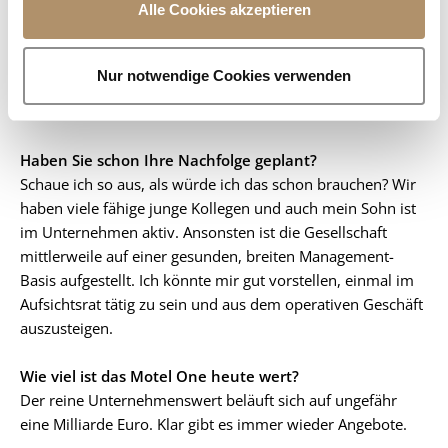
Alle Cookies akzeptieren
tun wir aber relativ viel. Wir haben die One University
s
gegründet und arbeiten hier mit der IUBH zusammen,
w
einer Universität, die auf Hospitality spezialisiert ist. Bei
a
Nur notwendige Cookies verwenden
uns im Haus gibt es ein modulares Weiterbildungskonzept
h
– ein Modell, das für die Branche sehr zukunftsweisend ist.
l
Haben Sie schon Ihre Nachfolge geplant?
Schaue ich so aus, als würde ich das schon brauchen? Wir
haben viele fähige junge Kollegen und auch mein Sohn ist
im Unternehmen aktiv. Ansonsten ist die Gesellschaft
mittlerweile auf einer gesunden, breiten Management-
Basis aufgestellt. Ich könnte mir gut vorstellen, einmal im
Aufsichtsrat tätig zu sein und aus dem operativen Geschäft
auszusteigen.
Wie viel ist das Motel One heute wert?
Der reine Unternehmenswert beläuft sich auf ungefähr
eine Milliarde Euro. Klar gibt es immer wieder Angebote.