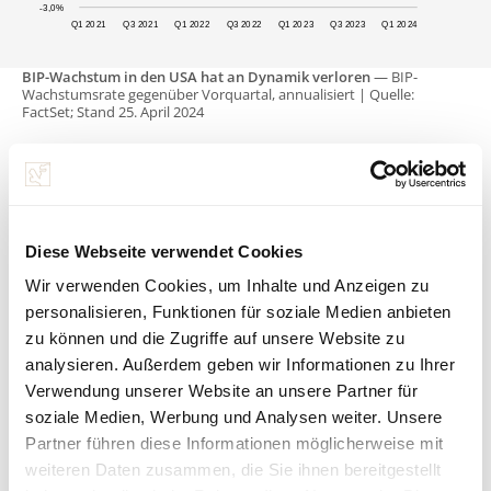
BIP-Wachstum in den USA hat an Dynamik verloren
— BIP-
Wachstumsrate gegenüber Vorquartal, annualisiert | Quelle:
FactSet; Stand 25. April 2024
Nach den BIP-Zahlen wurden in den USA jedoch weitere
Konjunkturdaten veröffentlicht, die auf eine weiter
Diese Webseite verwendet Cookies
abnehmende Wachstumsdynamik im zweiten Quartal
hindeuten. So ist im April sowohl der
Wir verwenden Cookies, um Inhalte und Anzeigen zu
Einkaufsmanagerindex für das verarbeitende Gewerbe als
personalisieren, Funktionen für soziale Medien anbieten
auch der für Dienstleistungen unter die
zu können und die Zugriffe auf unsere Website zu
Expansionsschwelle von 50 gerutscht. Das heißt, die
analysieren. Außerdem geben wir Informationen zu Ihrer
Stimmung in den US-Unternehmen hat sich eingetrübt.
Verwendung unserer Website an unsere Partner für
Daneben hat der US-Arbeitsmarkt im letzten Monat
soziale Medien, Werbung und Analysen weiter. Unsere
enttäuscht: Das Beschäftigungswachstum hat sich
Partner führen diese Informationen möglicherweise mit
abgeschwächt und die Arbeitslosenquote ist leicht
weiteren Daten zusammen, die Sie ihnen bereitgestellt