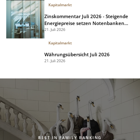
Kapitalmarkt
Zinskommentar Juli 2026 - Steigende
Energiepreise setzen Notenbanken
unter Druck
21. Juli 2026
Kapitalmarkt
Währungsübersicht Juli 2026
21. Juli 2026
BEST IN FAMILY BANKING