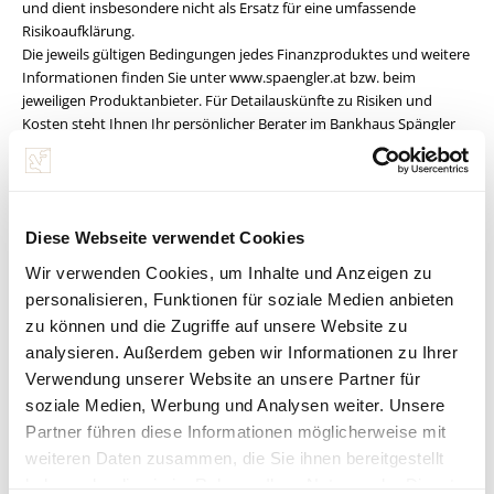
und dient insbesondere nicht als Ersatz für eine umfassende
Risikoaufklärung.
Die jeweils gültigen Bedingungen jedes Finanzproduktes und weitere
Informationen finden Sie unter www.spaengler.at bzw. beim
jeweiligen Produktanbieter. Für Detailauskünfte zu Risiken und
Kosten steht Ihnen Ihr persönlicher Berater im Bankhaus Spängler
gerne zur Verfügung. Die in diesem Dokument enthaltenen
Informationen wurden sorgfältig erarbeitet und beruhen auf
Quellen, die als zuverlässig erachtet werden.
Alle Informationen, Meinungen und Einschätzungen in diesem
Diese Webseite verwendet Cookies
Dokument geben die aktuelle Einschätzung des Verfassers bzw. der
Verfasser zum Zeitpunkt der Veröffentlichung wieder und können
Wir verwenden Cookies, um Inhalte und Anzeigen zu
sich jederzeit ohne Vorankündigung ändern. Die dargebrachten
personalisieren, Funktionen für soziale Medien anbieten
Meinungen spiegeln nicht zwangsläufig die Meinung der Bankhaus
zu können und die Zugriffe auf unsere Website zu
Carl Spängler & Co. Aktiengesellschaft wider. Die Bankhaus Carl
analysieren. Außerdem geben wir Informationen zu Ihrer
Spängler & Co. Aktiengesellschaft ist nicht dazu verpflichtet, dieses
Dokument zu aktualisieren, zu ergänzen oder abzuändern, wenn
Verwendung unserer Website an unsere Partner für
sich ein in diesem Dokument genannter Umstand, eine enthaltene
soziale Medien, Werbung und Analysen weiter. Unsere
Stellungnahme, Schätzung oder Prognose ändert oder unzutreffend
Partner führen diese Informationen möglicherweise mit
wird. Die Bankhaus Carl Spängler & Co. Aktiengesellschaft
weiteren Daten zusammen, die Sie ihnen bereitgestellt
übernimmt keine Haftung für die Richtigkeit, Vollständigkeit,
haben oder die sie im Rahmen Ihrer Nutzung der Dienste
Aktualität oder Genauigkeit der hierin enthaltenen Informationen,