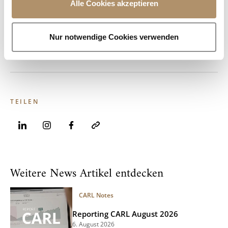
Alle Cookies akzeptieren
BIC SPAEAT2S, DVR 0048518
s
FN 75934v/ LG Salzburg, Sitz Salzburg
w
UID-Nr. ATU 33972706O
a
Nur notwendige Cookies verwenden
h
l
TEILEN
Weitere News Artikel entdecken
CARL Notes
Reporting CARL August 2026
6. August 2026