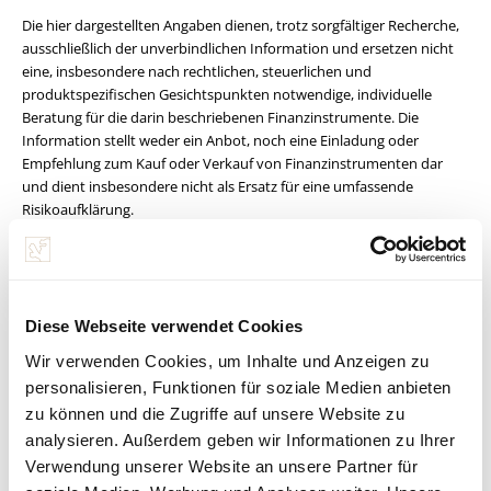
Die hier dargestellten Angaben dienen, trotz sorgfältiger Recherche,
ausschließlich der unverbindlichen Information und ersetzen nicht
eine, insbesondere nach rechtlichen, steuerlichen und
produktspezifischen Gesichtspunkten notwendige, individuelle
Beratung für die darin beschriebenen Finanzinstrumente. Die
Information stellt weder ein Anbot, noch eine Einladung oder
Empfehlung zum Kauf oder Verkauf von Finanzinstrumenten dar
und dient insbesondere nicht als Ersatz für eine umfassende
Risikoaufklärung.
Die jeweils gültigen Bedingungen jedes Finanzproduktes und weitere
Informationen finden Sie unter www.spaengler.at bzw. beim
jeweiligen Produktanbieter. Für Detailauskünfte zu Risiken und
Kosten steht Ihnen Ihr persönlicher Berater im Bankhaus Spängler
gerne zur Verfügung. Die in diesem Dokument enthaltenen
Diese Webseite verwendet Cookies
Informationen wurden sorgfältig erarbeitet und beruhen auf
Wir verwenden Cookies, um Inhalte und Anzeigen zu
Quellen, die als zuverlässig erachtet werden.
personalisieren, Funktionen für soziale Medien anbieten
Alle Informationen, Meinungen und Einschätzungen in diesem
zu können und die Zugriffe auf unsere Website zu
Dokument geben die aktuelle Einschätzung des Verfassers bzw. der
Verfasser zum Zeitpunkt der Veröffentlichung wieder und können
analysieren. Außerdem geben wir Informationen zu Ihrer
sich jederzeit ohne Vorankündigung ändern. Die dargebrachten
Verwendung unserer Website an unsere Partner für
Meinungen spiegeln nicht zwangsläufig die Meinung der Bankhaus