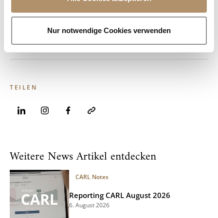
s
FN 75934v/ LG Salzburg, Sitz Salzburg
w
UID-Nr. ATU 33972706O
a
Nur notwendige Cookies verwenden
h
l
TEILEN
Weitere News Artikel entdecken
CARL Notes
Reporting CARL August 2026
6. August 2026