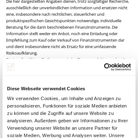
Die hier dargestellten Angaben dienen, trotz sorgfältiger Recherche,
ausschließlich der unverbindlichen Information und ersetzen nicht
eine, insbesondere nach rechtlichen, steuerlichen und
produktspezifischen Gesichtspunkten notwendige, individuelle
Beratung für die darin beschriebenen Finanzinstrumente. Die
Information stellt weder ein Anbot, noch eine Einladung oder
Empfehlung zum Kauf oder Verkauf von Finanzinstrumenten dar
und dient insbesondere nicht als Ersatz für eine umfassende
Risikoaufklärung.
Die jeweils gültigen Bedingungen jedes Finanzproduktes und weitere
Informationen finden Sie unter www.spaengler.at bzw. beim
jeweiligen Produktanbieter. Für Detailauskünfte zu Risiken und
Kosten steht Ihnen Ihr persönlicher Berater im Bankhaus Spängler
gerne zur Verfügung. Die in diesem Dokument enthaltenen
Diese Webseite verwendet Cookies
Informationen wurden sorgfältig erarbeitet und beruhen auf
Quellen, die als zuverlässig erachtet werden.
Wir verwenden Cookies, um Inhalte und Anzeigen zu
Alle Informationen, Meinungen und Einschätzungen in diesem
personalisieren, Funktionen für soziale Medien anbieten
Dokument geben die aktuelle Einschätzung des Verfassers bzw. der
zu können und die Zugriffe auf unsere Website zu
Verfasser zum Zeitpunkt der Veröffentlichung wieder und können
analysieren. Außerdem geben wir Informationen zu Ihrer
sich jederzeit ohne Vorankündigung ändern. Die dargebrachten
Verwendung unserer Website an unsere Partner für
Meinungen spiegeln nicht zwangsläufig die Meinung der Bankhaus
soziale Medien, Werbung und Analysen weiter. Unsere
Carl Spängler & Co. Aktiengesellschaft wider. Die Bankhaus Carl